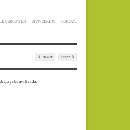
LE GEBOUWEN
UITWERKING
CONTACT
Newer
Older
edrijfsgebouw Breda.