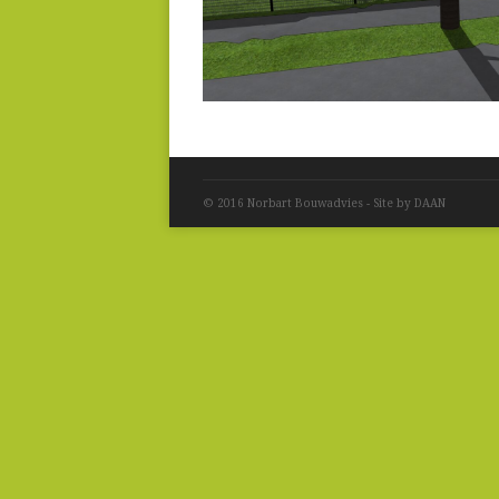
© 2016 Norbart Bouwadvies - Site by DAAN