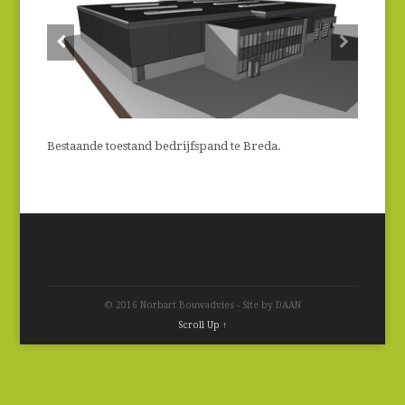
Bestaande toestand bedrijfspand te Breda.
© 2016 Norbart Bouwadvies - Site by DAAN
Scroll Up ↑