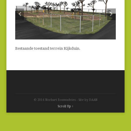
Bestaande toestand terrein Kijkduin.
© 2016 Norbart Bouwadvies - Site by DAAN
Scroll Up ↑