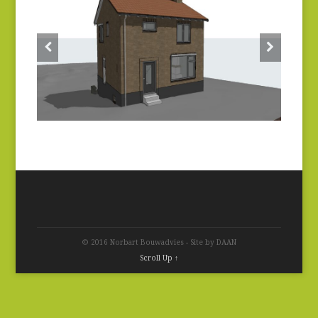
© 2016 Norbart Bouwadvies - Site by DAAN
Scroll Up ↑