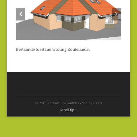
Bestaande toestand woning Zoutelande.
© 2016 Norbart Bouwadvies - Site by DAAN
Scroll Up ↑