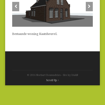
Bestaande woning Kaatsheuvel.
© 2016 Norbart Bouwadvies - Site by DAAN
Scroll Up ↑