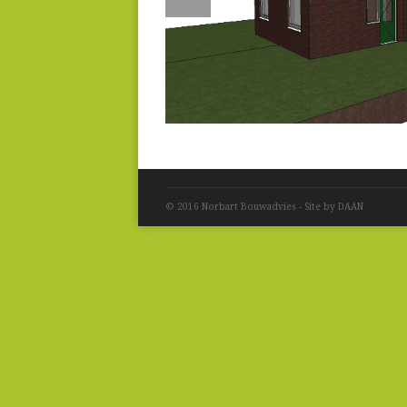
© 2016 Norbart Bouwadvies - Site by DAAN