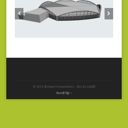
© 2016 Norbart Bouwadvies - Site by DAAN
Scroll Up ↑