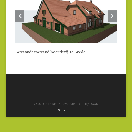
Bestaande toestand boerderij, te Breda
© 2016 Norbart Bouwadvies - Site by DAAN
Scroll Up ↑