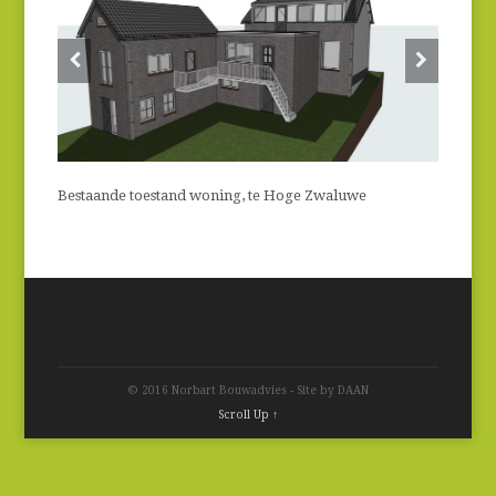
Bestaande toestand woning, te Hoge Zwaluwe
© 2016 Norbart Bouwadvies - Site by DAAN
Scroll Up ↑